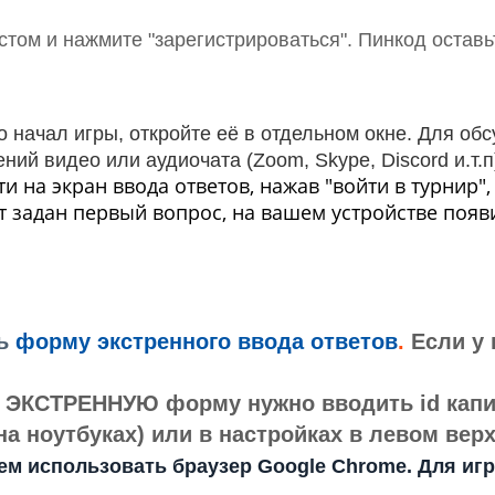
стом и нажмите "зарегистрироваться". Пинкод оставь
о начал игры, откройте её в отдельном окне. Для о
ений видео
или аудиочата
(Zoom, Skype, Discord и.т.п
на экран ввода ответов, нажав "войти в турнир", 
т задан первый вопрос, на вашем устройстве появи
ь
форму экстренного ввода ответов
.
Если у
в ЭКСТРЕННУЮ форму нужно вводить id капит
 ноутбуках) или в настройках в левом верх
м использовать браузер Google Chrome. Для игры